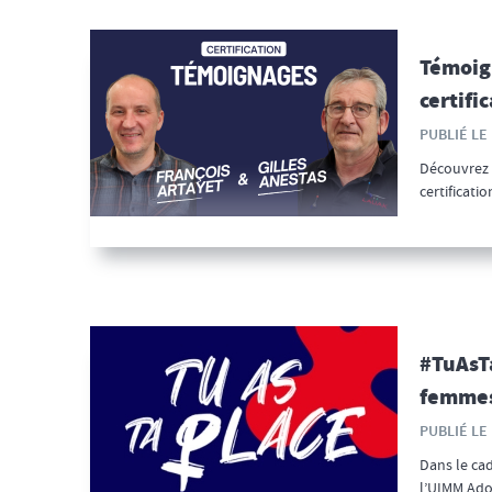
Témoign
certific
PUBLIÉ LE 
Découvrez l
certificati
#TuAsTa
femmes 
PUBLIÉ LE 
Dans le cad
l’UIMM Adou