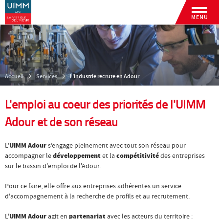
MENU
Accueil
Services
L'industrie recrute en Adour
L'emploi au coeur des priorités de l'UIMM
Adour et de son réseau
L'
UIMM Adour
s’engage pleinement avec tout son réseau pour
accompagner le
développement
et la
compétitivité
des entreprises
sur le bassin d'emploi de l'Adour.
Pour ce faire, elle offre aux entreprises adhérentes un service
d'accompagnement à la recherche de profils et au recrutement.
L'
UIMM Adour
agit en
partenariat
avec les acteurs du territoire :