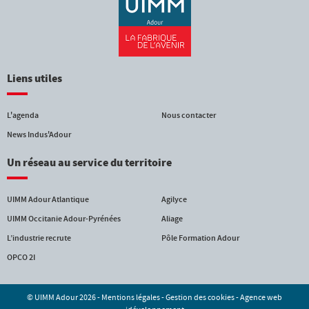
Liens utiles
L'agenda
Nous contacter
News Indus'Adour
Un réseau au service du territoire
UIMM Adour Atlantique
Agilyce
UIMM Occitanie Adour-Pyrénées
Aliage
L’industrie recrute
Pôle Formation Adour
OPCO 2I
© UIMM Adour 2026 -
Mentions légales
-
Gestion des cookies
-
Agence web