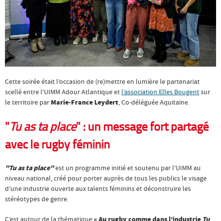
Cette soirée était l’occasion de (re)mettre en lumière le partenariat
scellé entre l’UIMM Adour Atlantique et
l’association Elles Bougent
sur
le territoire par
Marie-France Leydert
, Co-déléguée Aquitaine.
"
Tu as ta place
" : un message fort partagé
avec le rugby féminin
"Tu as ta place"
est un programme initié et soutenu par l’UIMM au
niveau national, créé pour porter auprès de tous les publics le visage
d’une industrie ouverte aux talents féminins et déconstruire les
stéréotypes de genre.
C’est autour de la thématique
« Au rugby comme dans l’industrie
Tu